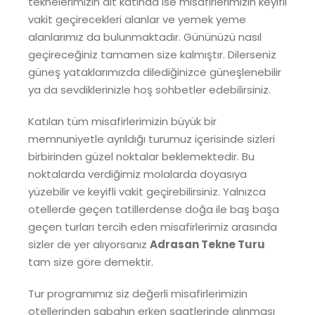
teknelerimizin alt katında ise misafirlerimizin keyifli
vakit geçirecekleri alanlar ve yemek yeme
alanlarımız da bulunmaktadır. Gününüzü nasıl
geçireceğiniz tamamen size kalmıştır. Dilerseniz
güneş yataklarımızda dilediğinizce güneşlenebilir
ya da sevdiklerinizle hoş sohbetler edebilirsiniz.
Katılan tüm misafirlerimizin büyük bir
memnuniyetle ayrıldığı turumuz içerisinde sizleri
birbirinden güzel noktalar beklemektedir. Bu
noktalarda verdiğimiz molalarda doyasıya
yüzebilir ve keyifli vakit geçirebilirsiniz. Yalnızca
otellerde geçen tatillerdense doğa ile baş başa
geçen turları tercih eden misafirlerimiz arasında
sizler de yer alıyorsanız
Adrasan Tekne Turu
tam size göre demektir.
Tur programımız siz değerli misafirlerimizin
otellerinden sabahın erken saatlerinde alınması