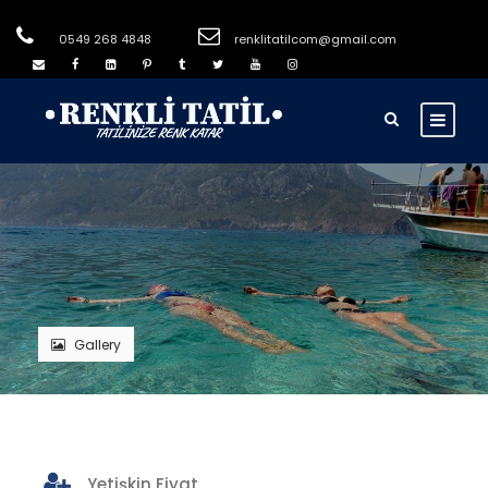
0549 268 4848
renklitatilcom@gmail.com
Gallery
Yetişkin Fiyat