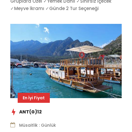
Gruplara Özel ✓Yemek Dahil ✓Sınırsız İçecek
✓Meyve İkramı ✓Günde 2 Tur Seçeneği
En İyi Fiyat
ANT(G)12
Müsaitlik : Günlük