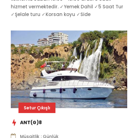
hizmet vermektedir. ✓Yemek Dahil ✓5 Saat Tur
✓Şelale turu ✓Korsan koyu ✓Side
Setur Çıkışlı
ANT(G)8
Müsaitlik : Günlük