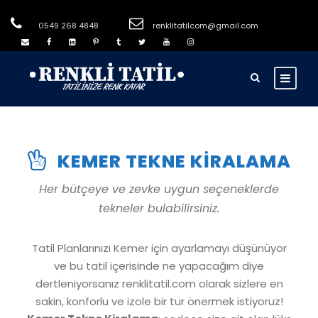
0549 268 4848
renklitatilcom@gmail.com
KEMER TEKNE KIRALAMA
Her bütçeye ve zevke uygun seçeneklerde
tekneler bulabilirsiniz.
Tatil Planlarınızı Kemer için ayarlamayı düşünüyor
ve bu tatil içerisinde ne yapacağım diye
dertleniyorsanız renklitatil.com olarak sizlere en
sakin, konforlu ve izole bir tur önermek istiyoruz!