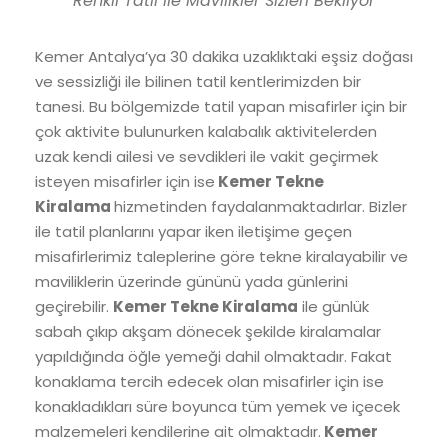
Renkli Tatil ile Mavilikler Sizleri Bekliyor
Kemer Antalya’ya 30 dakika uzaklıktaki eşsiz doğası
ve sessizliği ile bilinen tatil kentlerimizden bir
tanesi. Bu bölgemizde tatil yapan misafirler için bir
çok aktivite bulunurken kalabalık aktivitelerden
uzak kendi ailesi ve sevdikleri ile vakit geçirmek
isteyen misafirler için ise
Kemer Tekne
Kiralama
hizmetinden faydalanmaktadırlar. Bizler
ile tatil planlarını yapar iken iletişime geçen
misafirlerimiz taleplerine göre tekne kiralayabilir ve
maviliklerin üzerinde gününü yada günlerini
geçirebilir.
Kemer Tekne Kiralama
ile günlük
sabah çıkıp akşam dönecek şekilde kiralamalar
yapıldığında öğle yemeği dahil olmaktadır. Fakat
konaklama tercih edecek olan misafirler için ise
konakladıkları süre boyunca tüm yemek ve içecek
malzemeleri kendilerine ait olmaktadır.
Kemer