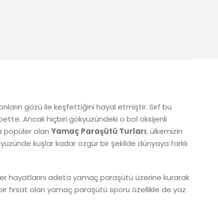
rın gözü ile keşfettiğini hayal etmiştir. Sırf bu
lbette. Ancak hiçbiri gökyüzündeki o bol oksijenli
ça popüler olan
Yamaç Paraşütü Turları
, ülkemizin
yüzünde kuşlar kadar özgür bir şekilde dünyaya farklı
iler hayatlarını adeta yamaç paraşütü üzerine kurarak
bir fırsat olan yamaç paraşütü sporu özellikle de yaz