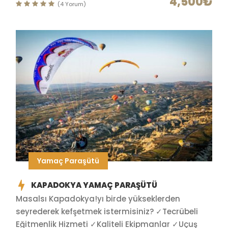
4,500₺
(4 Yorum)
Yamaç Paraşütü
KAPADOKYA YAMAÇ PARAŞÜTÜ
Masalsı Kapadokya!yı birde yükseklerden
seyrederek kefşetmek istermisiniz? ✓Tecrübeli
Eğitmenlik Hizmeti ✓Kaliteli Ekipmanlar ✓Uçuş