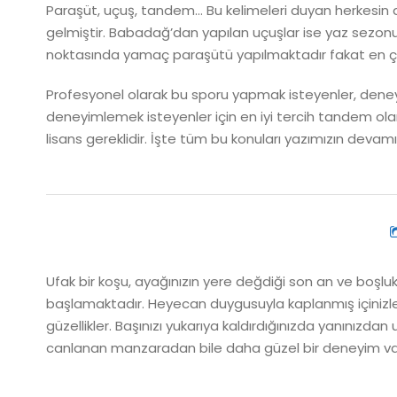
Paraşüt, uçuş, tandem… Bu kelimeleri duyan herkesin a
gelmiştir. Babadağ’dan yapılan uçuşlar ise yaz sezonu b
noktasında yamaç paraşütü yapılmaktadır fakat en ço
Profesyonel olarak bu sporu yapmak isteyenler, deney
deneyimlemek isteyenler için en iyi tercih tandem olar
lisans gereklidir. İşte tüm bu konuları yazımızın devamı
Ufak bir koşu, ayağınızın yere değdiği son an ve boş
başlamaktadır. Heyecan duygusuyla kaplanmış içinizle 
güzellikler. Başınızı yukarıya kaldırdığınızda yanınız
canlanan manzaradan bile daha güzel bir deneyim vade