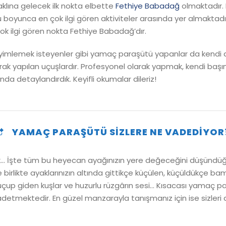
klına gelecek ilk nokta elbette
Fethiye Babadağ
olmaktadır.
oyunca en çok ilgi gören aktiviteler arasında yer almaktadır. K
k ilgi gören nokta Fethiye Babadağ’dır.
imlemek isteyenler gibi yamaç paraşütü yapanlar da kendi ara
ak yapılan uçuşlardır. Profesyonel olarak yapmak, kendi başın
nda detaylandırdık. Keyifli okumalar dileriz!
YAMAÇ PARAŞÜTÜ SIZLERE NE VADEDIYOR
luk… İşte tüm bu heyecan ayağınızın yere değeceğini düşündü
birlikte ayaklarınızın altında gittikçe küçülen, küçüldükçe 
dan uçup giden kuşlar ve huzurlu rüzgârın sesi… Kısacası yamaç
tmektedir. En güzel manzarayla tanışmanız için ise sizleri 