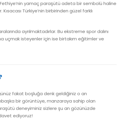
 Fethiye’nin yamaç paraşütü adeta bir sembolü haline
ısacası Türkiye’nin birbirinden güzel farklı
larında ayrılmaktadırlar. Bu ekstreme spor dalını
a uçmak isteyenler için ise birtakım eğitimler ve
?
ğünüz fakat boşluğa denk geldiğiniz o an
bambaşka bir görüntüye, manzaraya sahip olan
 paraşütü deneyiminiz sizlere şu an gözünüzde
davet ediyoruz!