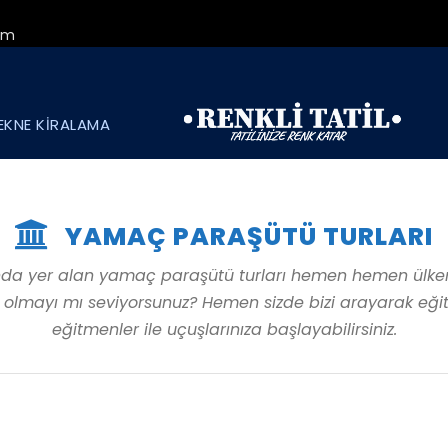
om
EKNE KİRALAMA
YAMAÇ PARAŞÜTÜ TURLARI
nda yer alan yamaç paraşütü turları hemen hemen ülkemi
 olmayı mı seviyorsunuz? Hemen sizde bizi arayarak eğit
eğitmenler ile uçuşlarınıza başlayabilirsiniz.