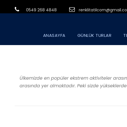
0549 268 4848
renklitatilcom@gmail.c
ANASAYFA
GÜNLÜK TURLAR
T
Ülkemizde en popüler ekstrem aktiviteler arası
arasında yer almaktadır. Peki sizde yükseklerde