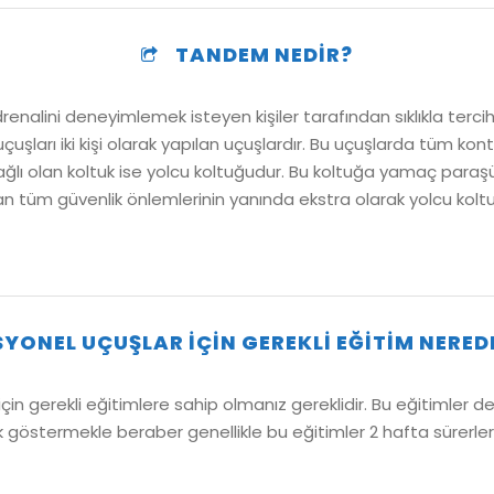
TANDEM NEDIR?
nalini deneyimlemek isteyen kişiler tarafından sıklıkla tercih
arı iki kişi olarak yapılan uçuşlardır. Bu uçuşlarda tüm kont
ğlı olan koltuk ise yolcu koltuğudur. Bu koltuğa yamaç paraş
an tüm güvenlik önlemlerinin yanında ekstra olarak yolcu kolt
YONEL UÇUŞLAR İÇIN GEREKLI EĞITIM NERED
n gerekli eğitimlere sahip olmanız gereklidir. Bu eğitimler de
ik göstermekle beraber genellikle bu eğitimler 2 hafta sürerler. 