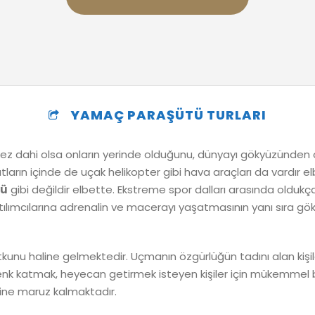
YAMAÇ PARAŞÜTÜ TURLARI
 dahi olsa onların yerinde olduğunu, dünyayı gökyüzünden onla
atların içinde de uçak helikopter gibi hava araçları da vardır e
tü
gibi değildir elbette. Ekstreme spor dalları arasında olduk
ılımcılarına adrenalin ve macerayı yaşatmasının yanı sıra gök
tkunu haline gelmektedir. Uçmanın özgürlüğün tadını alan kiş
 renk katmak, heyecan getirmek isteyen kişiler için mükemmel 
sine maruz kalmaktadır.