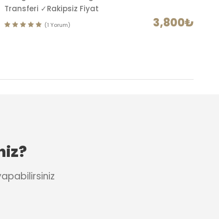
Transferi ✓Rakipsiz Fiyat
3,800₺
(1 Yorum)
niz?
pabilirsiniz