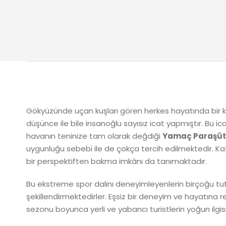
Gökyüzünde uçan kuşları gören herkes hayatında bir kez
düşünce ile bile insanoğlu sayısız icat yapmıştır. Bu ic
havanın teninize tam olarak değdiği
Yamaç Paraşü
uygunluğu sebebi ile de çokça tercih edilmektedir. Kat
bir perspektiften bakma imkânı da tanımaktadır.
Bu ekstreme spor dalını deneyimleyenlerin birçoğu tu
şekillendirmektedirler. Eşsiz bir deneyim ve hayatına
sezonu boyunca yerli ve yabancı turistlerin yoğun ilgi