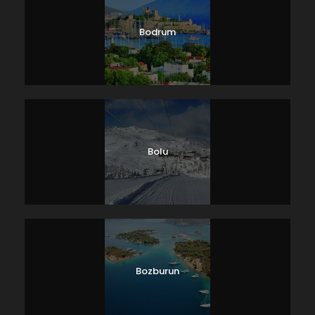
Bodrum
Bolu
Bozburun