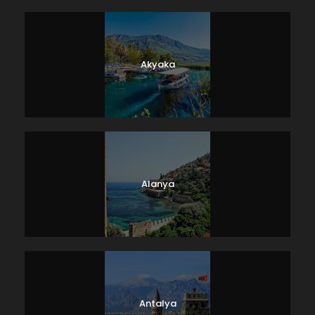
Akyaka
Alanya
Antalya