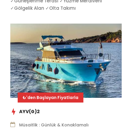
✓Güneşlenme Terası ✓Yüzme Merdiveni
✓Gölgelik Alan ✓Olta Takımı
₺'den Başlayan Fiyatlarla
AYV(G)2
Müsaitlik : Günlük & Konaklamalı