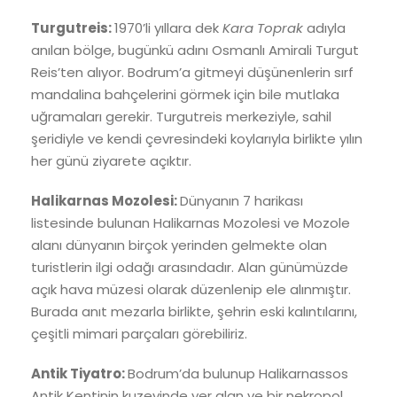
Turgutreis:
1970’li yıllara dek
Kara Toprak
adıyla
anılan bölge, bugünkü adını Osmanlı Amirali Turgut
Reis’ten alıyor. Bodrum’a gitmeyi düşünenlerin sırf
mandalina bahçelerini görmek için bile mutlaka
uğramaları gerekir. Turgutreis merkeziyle, sahil
şeridiyle ve kendi çevresindeki koylarıyla birlikte yılın
her günü ziyarete açıktır.
Halikarnas Mozolesi:
Dünyanın 7 harikası
listesinde bulunan Halikarnas Mozolesi ve Mozole
alanı dünyanın birçok yerinden gelmekte olan
turistlerin ilgi odağı arasındadır. Alan günümüzde
açık hava müzesi olarak düzenlenip ele alınmıştır.
Burada anıt mezarla birlikte, şehrin eski kalıntılarını,
çeşitli mimari parçaları görebiliriz.
Antik Tiyatro:
Bodrum’da bulunup Halikarnassos
Antik Kentinin kuzeyinde yer alan ve bir nekropol