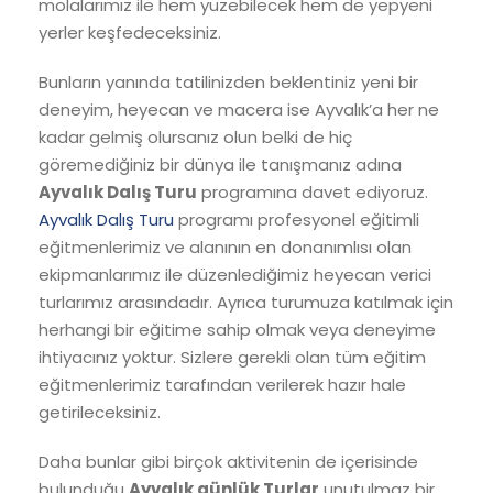
molalarımız ile hem yüzebilecek hem de yepyeni
yerler keşfedeceksiniz.
Bunların yanında tatilinizden beklentiniz yeni bir
deneyim, heyecan ve macera ise Ayvalık’a her ne
kadar gelmiş olursanız olun belki de hiç
göremediğiniz bir dünya ile tanışmanız adına
Ayvalık Dalış Turu
programına davet ediyoruz.
Ayvalık Dalış Turu
programı profesyonel eğitimli
eğitmenlerimiz ve alanının en donanımlısı olan
ekipmanlarımız ile düzenlediğimiz heyecan verici
turlarımız arasındadır. Ayrıca turumuza katılmak için
herhangi bir eğitime sahip olmak veya deneyime
ihtiyacınız yoktur. Sizlere gerekli olan tüm eğitim
eğitmenlerimiz tarafından verilerek hazır hale
getirileceksiniz.
Daha bunlar gibi birçok aktivitenin de içerisinde
bulunduğu
Ayvalık günlük Turlar
unutulmaz bir