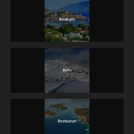
Bodrum
Bolu
Bozburun