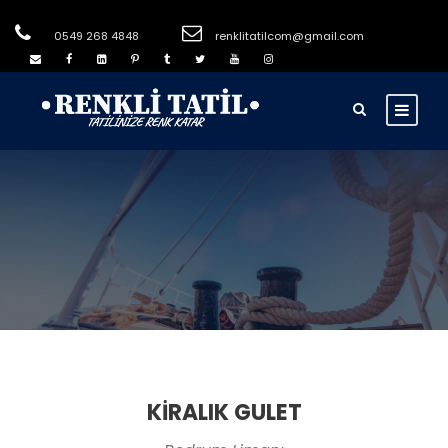
0549 268 4848
renklitatilcom@gmail.com
KİRALIK GULET