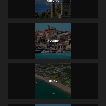
Antalya
Ayvalık
Belek