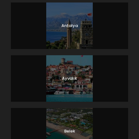
Antalya
Ayvalık
Belek