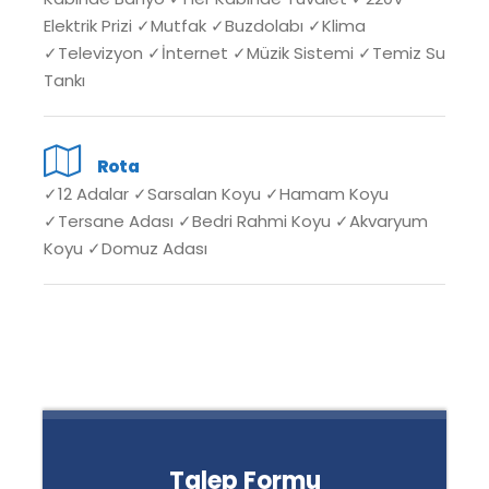
Elektrik Prizi ✓Mutfak ✓Buzdolabı ✓Klima
✓Televizyon ✓İnternet ✓Müzik Sistemi ✓Temiz Su
Tankı
Rota
✓12 Adalar ✓Sarsalan Koyu ✓Hamam Koyu
✓Tersane Adası ✓Bedri Rahmi Koyu ✓Akvaryum
Koyu ✓Domuz Adası
Talep Formu