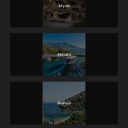
Afyon
Akyaka
Alanya