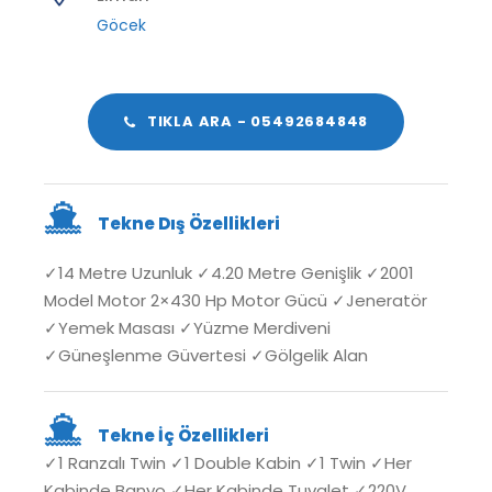
Göcek
TIKLA ARA - 05492684848
Tekne Dış Özellikleri
✓14 Metre Uzunluk ✓4.20 Metre Genişlik ✓2001
Model Motor 2×430 Hp Motor Gücü ✓Jeneratör
✓Yemek Masası ✓Yüzme Merdiveni
✓Güneşlenme Güvertesi ✓Gölgelik Alan
Tekne İç Özellikleri
✓1 Ranzalı Twin ✓1 Double Kabin ✓1 Twin ✓Her
Kabinde Banyo ✓Her Kabinde Tuvalet ✓220V