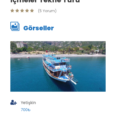
(5 Yorum)
Görseller
Yetişkin
700₺