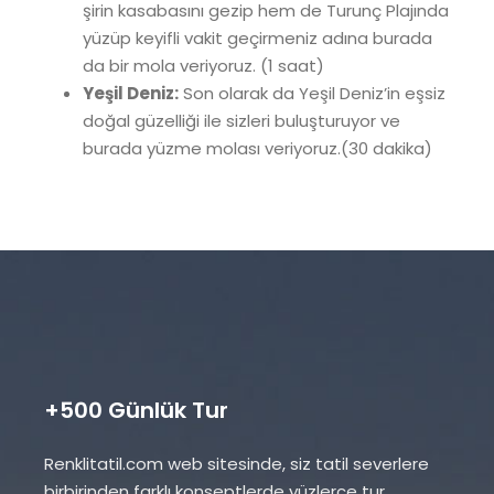
şirin kasabasını gezip hem de Turunç Plajında
yüzüp keyifli vakit geçirmeniz adına burada
da bir mola veriyoruz. (1 saat)
Yeşil Deniz:
Son olarak da Yeşil Deniz’in eşsiz
doğal güzelliği ile sizleri buluşturuyor ve
burada yüzme molası veriyoruz.(30 dakika)
+500 Günlük Tur
Renklitatil.com web sitesinde, siz tatil severlere
birbirinden farklı konseptlerde yüzlerce tur