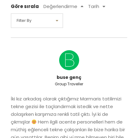
Göre sırala
Değerlendirme
Tarih
buse genç
Group Traveller
İki kız arkadaş olarak çıktığımız Marmaris tatilimizi
tekne gezisi ile taçlandırmak istedik ve nette
dolaşırken karşımıza renkli tatil çıktı. İyi ki de
çıkmışlar
Hem ilgili acente personelleri hem de
müthiş eğlenceli tekne çalışanları ile bize harika bir
gün yaşattılar. Benim gibi yüzme bilmeyen biri bile