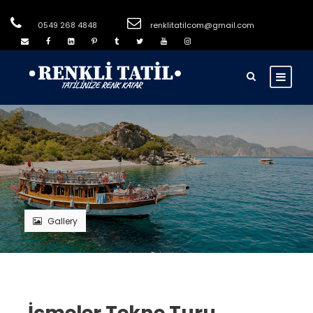
0549 268 4848
renklitatilcom@gmail.com
Gallery
İçmeler Tekne Turu