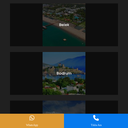
Belek
Bodrum
Bolu
WhatsApp
Tıkla Ara