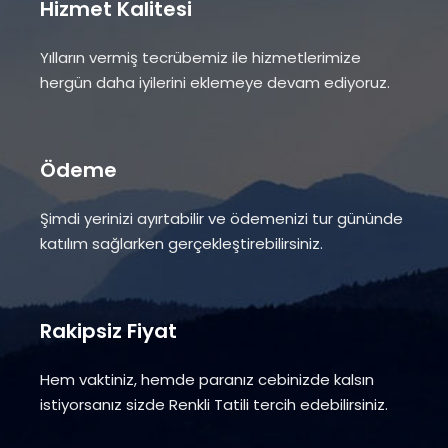
Hizmet Kalitesi
Yılların vermiş tecrübemiz ile hizmetlerimize
hergün daha iyilerini eklemeye devam ediyoruz.
Ödeme
Şimdi yerinizi ayırtabilir ve ödemenizi tur gününde
katılım sağlarken gerçekleştirebilirsiniz.
Rakipsiz Fiyat
Hem vaktiniz, hemde paranız cebinizde kalsın
istiyorsanız sizde Renkli Tatili tercih edebilirsiniz.