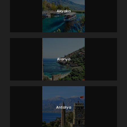
Akyaka
Alanya
Antalya