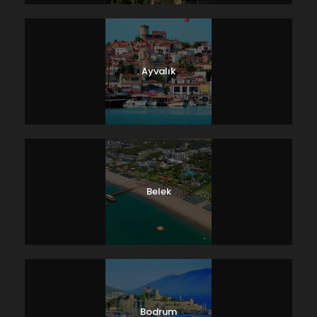
Ayvalık
Belek
Bodrum