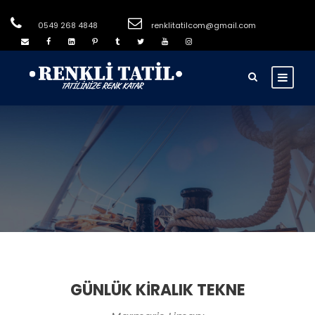
0549 268 4848
renklitatilcom@gmail.com
GÜNLÜK KİRALIK TEKNE