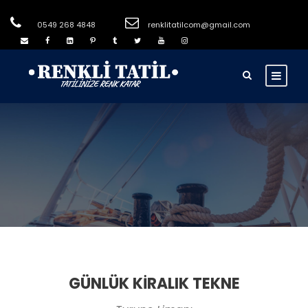
0549 268 4848
renklitatilcom@gmail.com
GÜNLÜK KİRALIK TEKNE