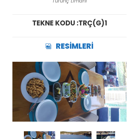
Turunç Limanı
TEKNE KODU :TRÇ(G)1
RESİMLERİ