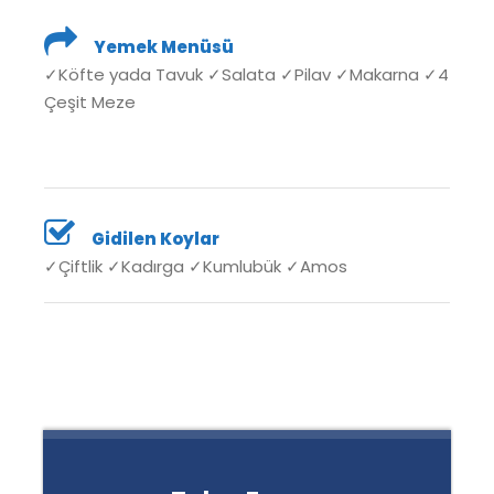
Yemek Menüsü
✓Köfte yada Tavuk
✓Salata
✓Pilav ✓Makarna ✓4
Çeşit Meze
Gidilen Koylar
✓Çiftlik ✓Kadırga ✓Kumlubük ✓Amos