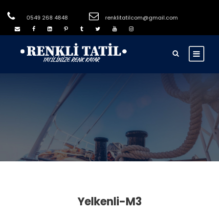
0549 268 4848
renklitatilcom@gmail.com
Yelkenli-M3