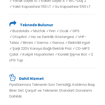
✓Yatak Sayısı 10 ✓Kabin Sayısı 4 ✓WC-Duş 2
✓Yakıt Kapasitesi 150 LT ✓Su Kapasitesi 550 LT
Teknede Bulunur
✓Buzdolabı ✓Mutfak ✓Fırın ✓Ocak ✓GPS
✓Otopilot ✓Hız ve Derinlik Göstergesi ✓VHF-
Telsiz ✓Bimini ✓Sarma ✓Genoa ✓Elektrikli Irgat
✓Şarjlı 220V Karaya Bağlı Elektrik Prizi ✓CD-MP3
Çalar ✓Kokpit Hoparlörleri ✓Kürekli Şişme Bot ✓2
LPG Tüp
Dahil Hizmet
Fiyatlarımıza Teknenin Son Temizliği, Katılımcı Başı
Birer Set Çarşaf ve Teknenin Standart Donanımı
Dahildir.