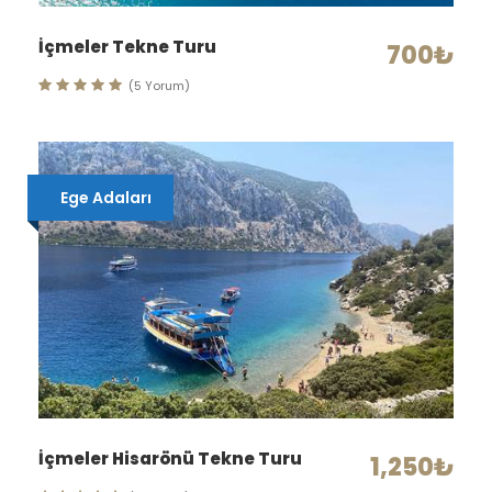
İçmeler Tekne Turu
700₺
(5 Yorum)
Ege Adaları
İçmeler Hisarönü Tekne Turu
1,250₺