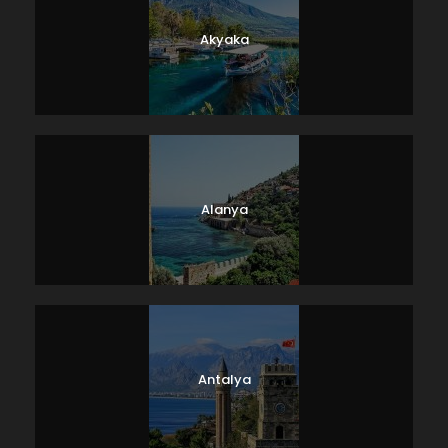
Akyaka
Alanya
Antalya