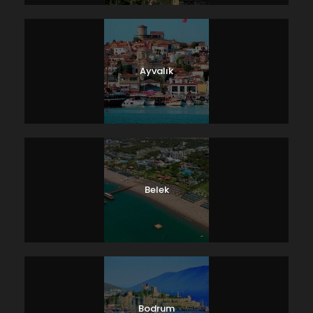
Ayvalık
Belek
Bodrum