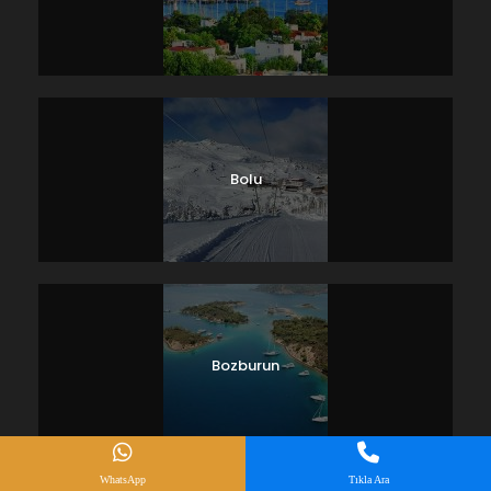
Bolu
Bozburun
WhatsApp
Tıkla Ara