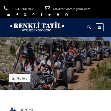
0549 268 4848
renklitatilcom@gmail.com
Gallery
Sürücü