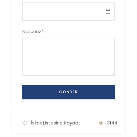
Notunuz
*
İstek Listesine Kaydet
3144