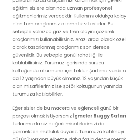
parkurumuzda araçlarımızı kullanmak için gerekli
eğitimi sizlere alanında uzman profesyonel
eğitmenlerimiz verecektir. Kullanımı oldukça kolay
olan tüm araçlarımız otomatik vitestirler. Bu
sebeple yalnızca gaz ve fren olayını çözerek
araçlarımızı kullanabilirsiniz. Arazi aracı olarak özel
olarak tasarlanmış araçlarımız son derece
güvenlidir. Bu sebeple gönül rahatlığı ile
katılabilirsiniz. Turumuz içerisinde sürücü
koltuğunda oturmanız için tek bir şartımız vardır o
da 12 yaşından büyük olmanız. 12 yaşından küçük
olan misafirlerimiz ise şoför koltuğunun yanında
turumuza katılabilirler.
Eğer sizler de bu macera ve eğlenceli günü bir
parçası olmak istiyorsanız
İçmeler Buggy Safari
turlarımızda siz değerli misafirlerimizi de
görmekten mutluluk duyarız. Turumuza katılmayı
düşünüyorsanız elbette daha fazla detayı merak