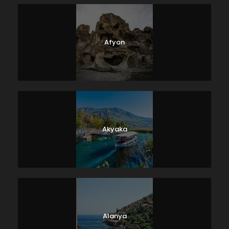
Afyon
Akyaka
Alanya