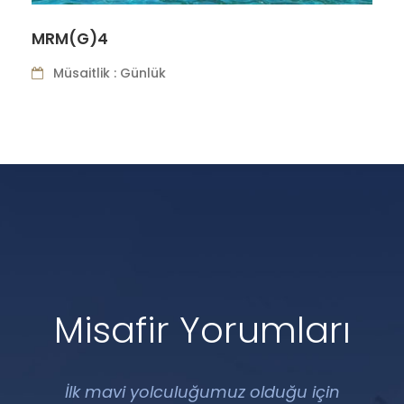
MRM(K)14
Müsaitlik : Haftalık
Misafir Yorumları
İlk mavi yolculuğumuz olduğu için