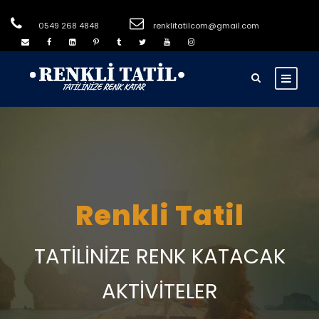
0549 268 4848
renklitatilcom@gmail.com
Renkli Tatil
TATILINIZE RENK KATACAK
AKTIVITELER