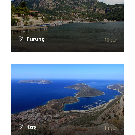
Turunç
10 tur
TÜM TURLARI GÖSTER
Kaş
14 tur