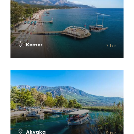
Kemer
7 tur
TÜM TURLARI GÖSTER
Akyaka
9 tur