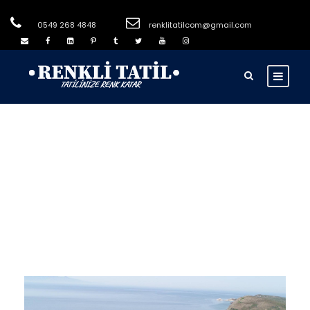
0549 268 4848
renklitatilcom@gmail.com
Month
Ocak 2001