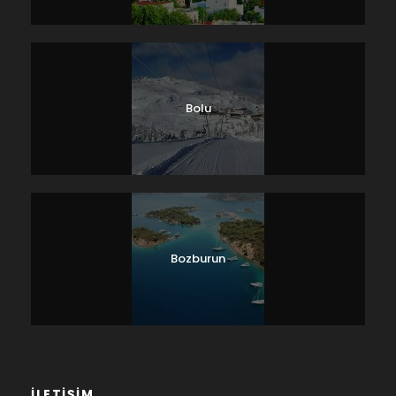
Bolu
Bozburun
İLETİŞİM