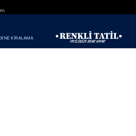
om
EKNE KİRALAMA
Category
KUŞADASI