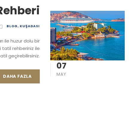
Rehberi
BLOG
,
KUŞADASI
ile huzur dolu bir
 tatil rehberiniz ile
til geçirebilirsiniz.
07
MAY
DAHA FAZLA