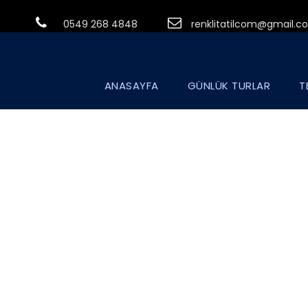
0549 268 4848
renklitatilcom@gmail.c
ANASAYFA
GÜNLÜK TURLAR
T