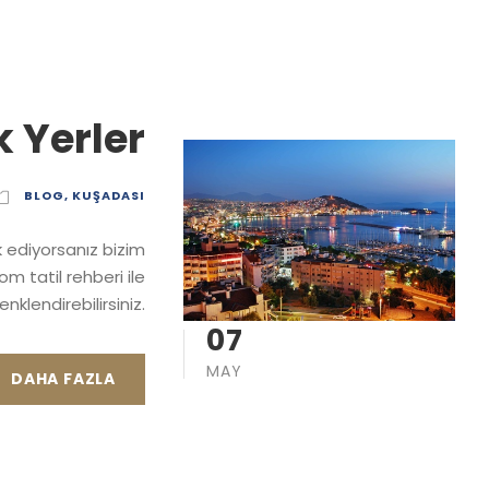
 Yerler
BLOG
,
KUŞADASI
k ediyorsanız bizim
om tatil rehberi ile
renklendirebilirsiniz.
07
MAY
DAHA FAZLA