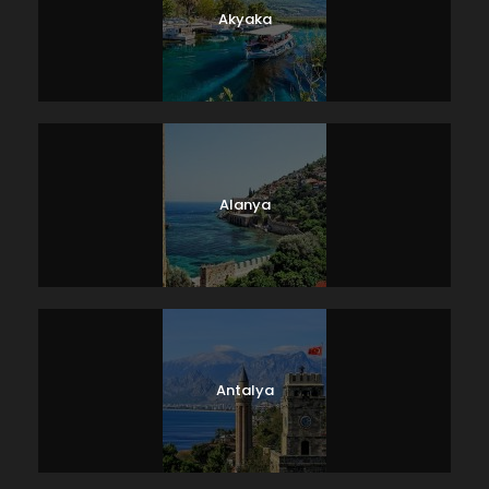
Akyaka
Alanya
Antalya