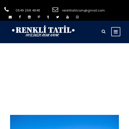
0549 268 4848
renklitatilcom@gmail.com
Month
Şubat 2002